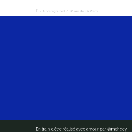
/
Uncategorized
/
110 ans de J.A Rosny
En train d’être réalisé avec amour par
@mehdey