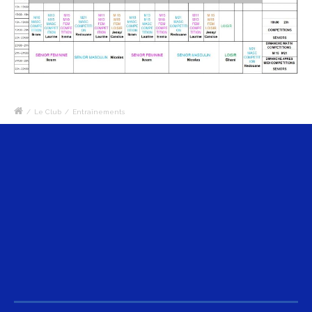
/
Le Club
/
Entraînements