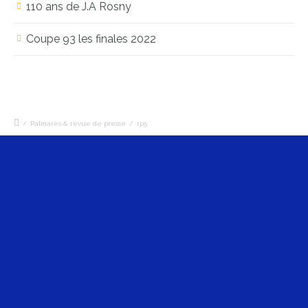
110 ans de J.A Rosny
Coupe 93 les finales 2022
/
Palmarès & revue de presse
/
rp5